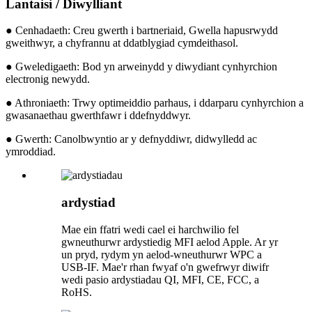
Lantaisi
/ Diwylliant
● Cenhadaeth: Creu gwerth i bartneriaid, Gwella hapusrwydd
gweithwyr, a chyfrannu at ddatblygiad cymdeithasol.
● Gweledigaeth: Bod yn arweinydd y diwydiant cynhyrchion
electronig newydd.
● Athroniaeth: Trwy optimeiddio parhaus, i ddarparu cynhyrchion a
gwasanaethau gwerthfawr i ddefnyddwyr.
● Gwerth: Canolbwyntio ar y defnyddiwr, didwylledd ac
ymroddiad.
ardystiad
Mae ein ffatri wedi cael ei harchwilio fel
gwneuthurwr ardystiedig MFI aelod Apple. Ar yr
un pryd, rydym yn aelod-wneuthurwr WPC a
USB-IF. Mae'r rhan fwyaf o'n gwefrwyr diwifr
wedi pasio ardystiadau QI, MFI, CE, FCC, a
RoHS.