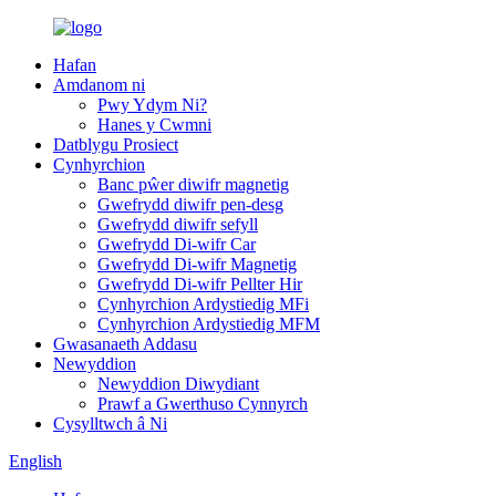
Hafan
Amdanom ni
Pwy Ydym Ni?
Hanes y Cwmni
Datblygu Prosiect
Cynhyrchion
Banc pŵer diwifr magnetig
Gwefrydd diwifr pen-desg
Gwefrydd diwifr sefyll
Gwefrydd Di-wifr Car
Gwefrydd Di-wifr Magnetig
Gwefrydd Di-wifr Pellter Hir
Cynhyrchion Ardystiedig MFi
Cynhyrchion Ardystiedig MFM
Gwasanaeth Addasu
Newyddion
Newyddion Diwydiant
Prawf a Gwerthuso Cynnyrch
Cysylltwch â Ni
English