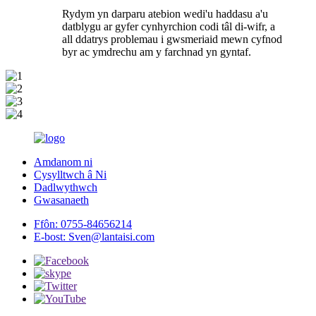
Rydym yn darparu atebion wedi'u haddasu a'u
datblygu ar gyfer cynhyrchion codi tâl di-wifr, a
all ddatrys problemau i gwsmeriaid mewn cyfnod
byr ac ymdrechu am y farchnad yn gyntaf.
Amdanom ni
Cysylltwch â Ni
Dadlwythwch
Gwasanaeth
Ffôn:
0755-84656214
E-bost:
Sven@lantaisi.com