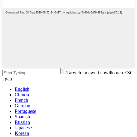
Tarwch i mewn i chwilio neu ESC
i gau
English
Chinese
French
German
Portuguese
Spanish
Russian
Japanese
Korean