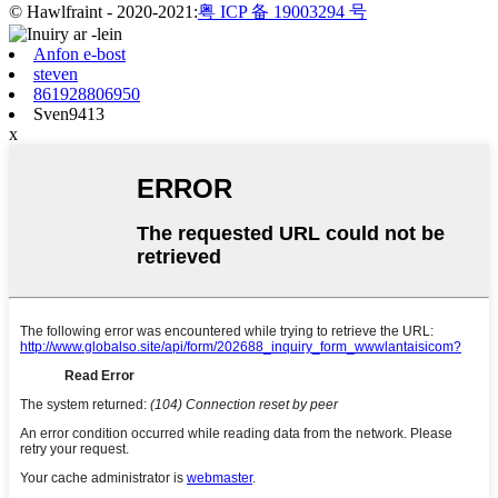
© Hawlfraint - 2020-2021:
粤 ICP 备 19003294 号
Anfon e-bost
steven
861928806950
Sven9413
x