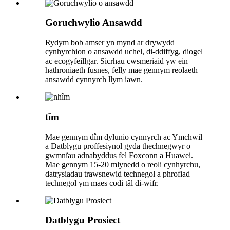
Goruchwylio Ansawdd
Rydym bob amser yn mynd ar drywydd
cynhyrchion o ansawdd uchel, di-ddiffyg, diogel
ac ecogyfeillgar. Sicrhau cwsmeriaid yw ein
hathroniaeth fusnes, felly mae gennym reolaeth
ansawdd cynnyrch llym iawn.
tîm
Mae gennym dîm dylunio cynnyrch ac Ymchwil
a Datblygu proffesiynol gyda thechnegwyr o
gwmnïau adnabyddus fel Foxconn a Huawei.
Mae gennym 15-20 mlynedd o reoli cynhyrchu,
datrysiadau trawsnewid technegol a phrofiad
technegol ym maes codi tâl di-wifr.
Datblygu Prosiect