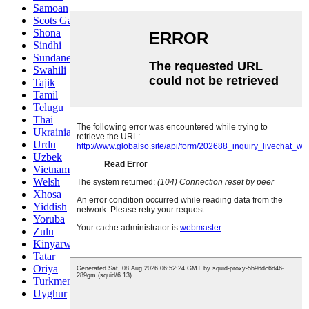
Samoan
Scots Gaelic
Shona
Sindhi
Sundanese
Swahili
Tajik
Tamil
Telugu
Thai
Ukrainian
Urdu
Uzbek
Vietnamese
Welsh
Xhosa
Yiddish
Yoruba
Zulu
Kinyarwanda
Tatar
Oriya
Turkmen
Uyghur