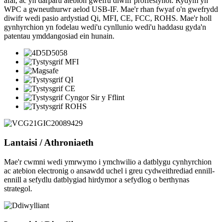
afal, ac yn darparu atebion gwefru diwifr proffesiynol. Rydym yn
WPC a gwneuthurwr aelod USB-IF. Mae'r rhan fwyaf o'n gwefrydd
diwifr wedi pasio ardystiad Qi, MFI, CE, FCC, ROHS. Mae'r holl
gynhyrchion yn fodelau wedi'u cynllunio wedi'u haddasu gyda'n
patentau ymddangosiad ein hunain.
Lantaisi
/ Athroniaeth
Mae'r cwmni wedi ymrwymo i ymchwilio a datblygu cynhyrchion
ac atebion electronig o ansawdd uchel i greu cydweithrediad ennill-
ennill a sefydlu datblygiad hirdymor a sefydlog o berthynas
strategol.