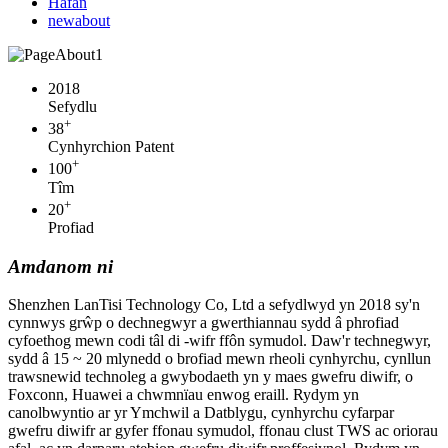
Hafan
newabout
2018
Sefydlu
+
38
Cynhyrchion Patent
+
100
Tîm
+
20
Profiad
Amdanom ni
Shenzhen LanTisi Technology Co, Ltd a sefydlwyd yn 2018 sy'n
cynnwys grŵp o dechnegwyr a gwerthiannau sydd â phrofiad
cyfoethog mewn codi tâl di -wifr ffôn symudol. Daw'r technegwyr,
sydd â 15 ~ 20 mlynedd o brofiad mewn rheoli cynhyrchu, cynllun
trawsnewid technoleg a gwybodaeth yn y maes gwefru diwifr, o
Foxconn, Huawei a chwmnïau enwog eraill. Rydym yn
canolbwyntio ar yr Ymchwil a Datblygu, cynhyrchu cyfarpar
gwefru diwifr ar gyfer ffonau symudol, ffonau clust TWS ac oriorau