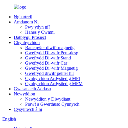
Nghartrefi
Amdanom Ni
Pwy ydyn ni?
Hanes y Cwmni
Datblygu Prosiect
Chynhyrchion
Banc pŵer diwifr magnetig
Gwefrydd Di -wifr Pen -desg
Gwefrydd Di -wifr Stand
Gwefrydd Di -wifr Car
Gwefrydd Di -wifr Magnetig
Gwefrydd diwifr pellter hir
Cynhyrchion Ardystiedig MFI
Cynhyrchion Ardystiedig MFM
Gwasanaeth Addasu
Newyddion
Newyddion y Diwydiant
Prawf a Gwerthuso Cynnyrch
Cysylltwch â ni
English