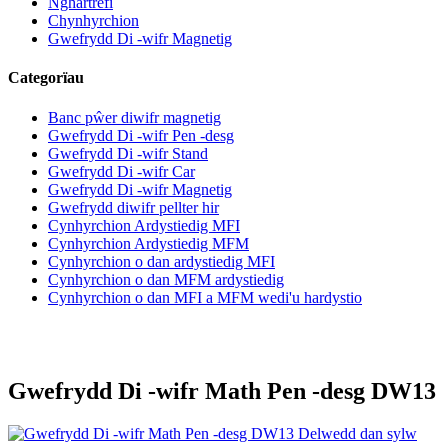
Nghartrefi
Chynhyrchion
Gwefrydd Di -wifr Magnetig
Categorïau
Banc pŵer diwifr magnetig
Gwefrydd Di -wifr Pen -desg
Gwefrydd Di -wifr Stand
Gwefrydd Di -wifr Car
Gwefrydd Di -wifr Magnetig
Gwefrydd diwifr pellter hir
Cynhyrchion Ardystiedig MFI
Cynhyrchion Ardystiedig MFM
Cynhyrchion o dan ardystiedig MFI
Cynhyrchion o dan MFM ardystiedig
Cynhyrchion o dan MFI a MFM wedi'u hardystio
Gwefrydd Di -wifr Math Pen -desg DW13