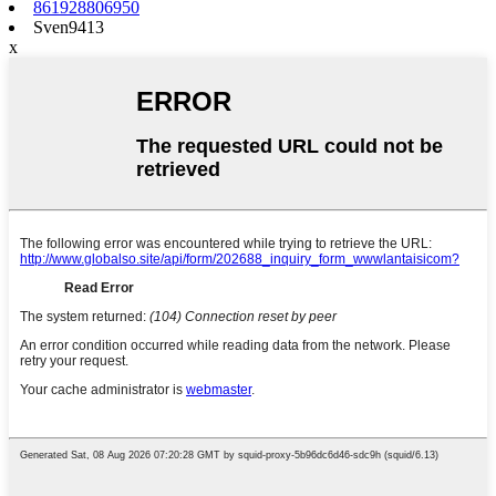
861928806950
Sven9413
x