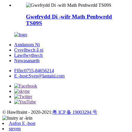
Gwefrydd Di -wifr Math Penbwrdd
TS09S
Amdanom Ni
Cysylltwch â ni
Lawrlwythwch
Ngwasanaeth
Ffôn:
0755-84656214
E -bost:
Sven@lantaisi.com
© Hawlfraint - 2020-2021:
粤 ICP 备 19003294 号
Anfon E -bost
steven