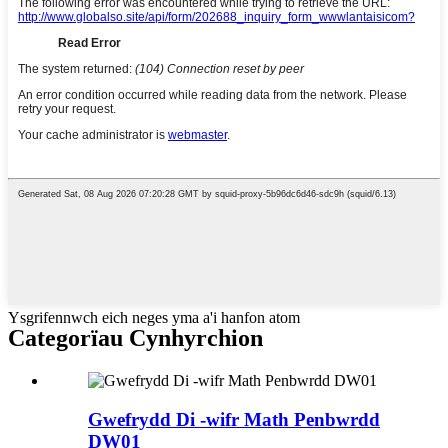
Ysgrifennwch eich neges yma a'i hanfon atom
Categorïau Cynhyrchion
Gwefrydd Di -wifr Math Penbwrdd
DW01