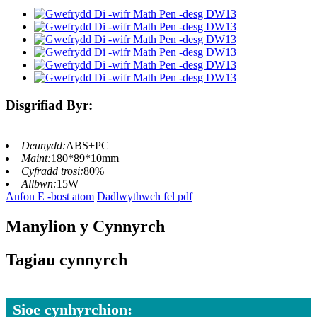
Disgrifiad Byr:
Deunydd:
ABS+PC
Maint:
180*89*10mm
Cyfradd trosi:
80%
Allbwn:
15W
Anfon E -bost atom
Dadlwythwch fel pdf
Manylion y Cynnyrch
Tagiau cynnyrch
Sioe cynhyrchion: