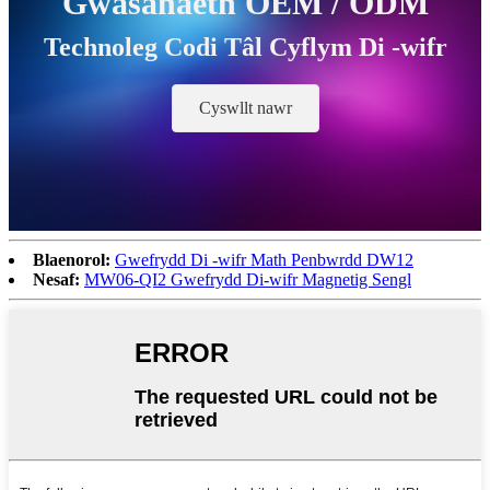
Gwasanaeth OEM / ODM
Technoleg Codi Tâl Cyflym Di -wifr
Cyswllt nawr
Blaenorol:
Gwefrydd Di -wifr Math Penbwrdd DW12
Nesaf:
MW06-QI2 Gwefrydd Di-wifr Magnetig Sengl