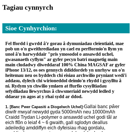
Tagiau cynnyrch
Sioe Cynhyrchion:
Fel ffordd i gwrdd â'r gorau â dymuniadau cleientiaid, mae
pob un o'n gweithrediadau yn cael eu perfformio'n llym yn
unol â'n harwyddair "pris ymosodol o ansawdd uchel,
gwasanaeth cyflym" ar gyfer pecyn batri magnetig main
main cludadwy diweddaraf 100% China MAGSAF ar gyfer
iPhone 13/12, os oes gennych ddiddordeb yn unrhyw un o'n
heitemau neu os byddech chi eisiau archwilio pryniant wedi'i
addasu, dylech chi wirioneddol deimlo'n rhydd i gysylltu â
ni. Rydym yn chwilio ymlaen at ffurfio cysylltiadau
sefydliadau llewyrchus â chwsmeriaid newydd ledled y
ddaear yn agos at y rhai sydd ar ddod.
-Gallai banc pŵer
1. [Banc Pwer Capasiti a Diogelwch Uchel]
diwifr mwyaf newydd gyda 5000mAh neu 10000mAh
Craidd Trydan Li-polymer o ansawdd uchel godi tâl ar
eich ffôn o leiaf 4 ~ 6 gwaith, gall sglodyn deallus
adeiledig amddiffyn eich dyfeisiau rhag gordalu,