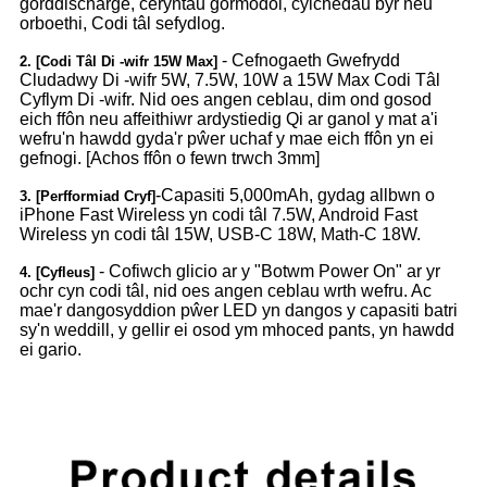
gorddischarge, ceryntau gormodol, cylchedau byr neu
orboethi, Codi tâl sefydlog.
- Cefnogaeth Gwefrydd
2. [Codi Tâl Di -wifr 15W Max]
Cludadwy Di -wifr 5W, 7.5W, 10W a 15W Max Codi Tâl
Cyflym Di -wifr. Nid oes angen ceblau, dim ond gosod
eich ffôn neu affeithiwr ardystiedig Qi ar ganol y mat a'i
wefru'n hawdd gyda'r pŵer uchaf y mae eich ffôn yn ei
gefnogi. [Achos ffôn o fewn trwch 3mm]
-Capasiti 5,000mAh, gydag allbwn o
3. [Perfformiad Cryf]
iPhone Fast Wireless yn codi tâl 7.5W, Android Fast
Wireless yn codi tâl 15W, USB-C 18W, Math-C 18W.
- Cofiwch glicio ar y "Botwm Power On" ar yr
4. [Cyfleus]
ochr cyn codi tâl, nid oes angen ceblau wrth wefru. Ac
mae'r dangosyddion pŵer LED yn dangos y capasiti batri
sy'n weddill, y gellir ei osod ym mhoced pants, yn hawdd
ei gario.