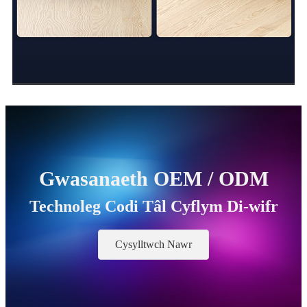
Gwasanaeth OEM / ODM
Technoleg Codi Tâl Cyflym Di-wifr
Cysylltwch Nawr