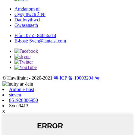
Amdanom ni
Cysylltwch â Ni
Dadlwythwch
Gwasanaeth
Ffôn:
0755-84656214
E-bost:
Sven@lantaisi.com
© Hawlfraint - 2020-2021:
粤 ICP 备 19003294 号
Anfon e-bost
steven
861928806950
Sven9413
x