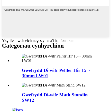
Ysgrifennwch eich neges yma a'i hanfon atom
Categorïau cynhyrchion
Gwefrydd Di-wifr Pellter Hir 15 ~
30mm LW01
Gwefrydd Di-wifr Math Stondin
SW12