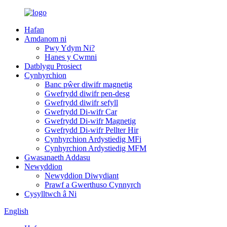
Hafan
Amdanom ni
Pwy Ydym Ni?
Hanes y Cwmni
Datblygu Prosiect
Cynhyrchion
Banc pŵer diwifr magnetig
Gwefrydd diwifr pen-desg
Gwefrydd diwifr sefyll
Gwefrydd Di-wifr Car
Gwefrydd Di-wifr Magnetig
Gwefrydd Di-wifr Pellter Hir
Cynhyrchion Ardystiedig MFi
Cynhyrchion Ardystiedig MFM
Gwasanaeth Addasu
Newyddion
Newyddion Diwydiant
Prawf a Gwerthuso Cynnyrch
Cysylltwch â Ni
English