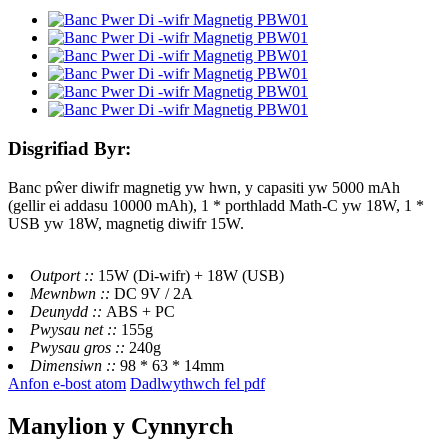
Disgrifiad Byr:
Banc pŵer diwifr magnetig yw hwn, y capasiti yw 5000 mAh
(gellir ei addasu 10000 mAh), 1 * porthladd Math-C yw 18W, 1 *
USB yw 18W, magnetig diwifr 15W.
Outport ::
15W (Di-wifr) + 18W (USB)
Mewnbwn ::
DC 9V / 2A
Deunydd ::
ABS + PC
Pwysau net ::
155g
Pwysau gros ::
240g
Dimensiwn ::
98 * 63 * 14mm
Anfon e-bost atom
Dadlwythwch fel pdf
Manylion y Cynnyrch