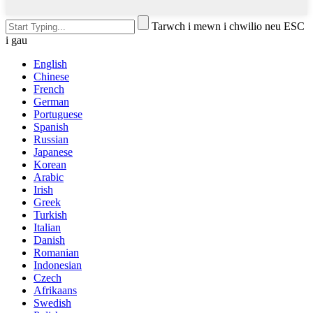
Tarwch i mewn i chwilio neu ESC
i gau
English
Chinese
French
German
Portuguese
Spanish
Russian
Japanese
Korean
Arabic
Irish
Greek
Turkish
Italian
Danish
Romanian
Indonesian
Czech
Afrikaans
Swedish