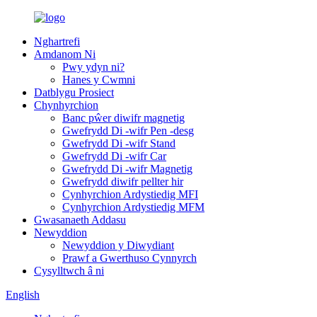
Nghartrefi
Amdanom Ni
Pwy ydyn ni?
Hanes y Cwmni
Datblygu Prosiect
Chynhyrchion
Banc pŵer diwifr magnetig
Gwefrydd Di -wifr Pen -desg
Gwefrydd Di -wifr Stand
Gwefrydd Di -wifr Car
Gwefrydd Di -wifr Magnetig
Gwefrydd diwifr pellter hir
Cynhyrchion Ardystiedig MFI
Cynhyrchion Ardystiedig MFM
Gwasanaeth Addasu
Newyddion
Newyddion y Diwydiant
Prawf a Gwerthuso Cynnyrch
Cysylltwch â ni
English