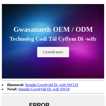
Gwasanaeth OEM / ODM
Technoleg Codi Tâl Cyflym Di -wifr
Cyswllt nawr
Blaenorol:
Stondin Gwefrydd Di -wifr SW12S
Nesaf:
Stondin Gwefrydd Di -wifr SW18