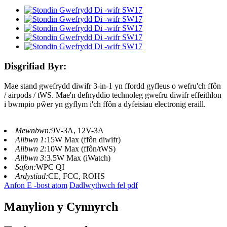
Disgrifiad Byr:
Mae stand gwefrydd diwifr 3-in-1 yn ffordd gyfleus o wefru'ch ffôn
/ airpods / tWS. Mae'n defnyddio technoleg gwefru diwifr effeithlon
i bwmpio pŵer yn gyflym i'ch ffôn a dyfeisiau electronig eraill.
Mewnbwn:
9V-3A, 12V-3A
Allbwn 1:
15W Max (ffôn diwifr)
Allbwn 2:
10W Max (ffôn/tWS)
Allbwn 3:
3.5W Max (iWatch)
Safon:
WPC QI
Ardystiad:
CE, FCC, ROHS
Anfon E -bost atom
Dadlwythwch fel pdf
Manylion y Cynnyrch