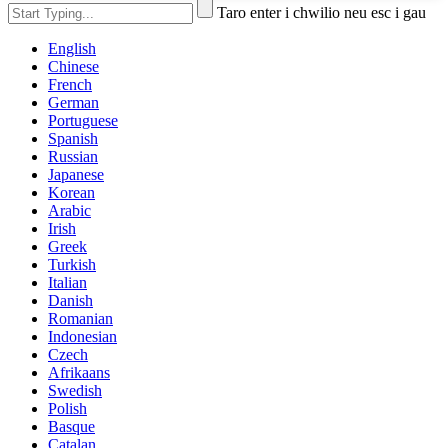
Taro enter i chwilio neu esc i gau
English
Chinese
French
German
Portuguese
Spanish
Russian
Japanese
Korean
Arabic
Irish
Greek
Turkish
Italian
Danish
Romanian
Indonesian
Czech
Afrikaans
Swedish
Polish
Basque
Catalan