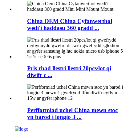
China OEM China Cyfanwerthol
wedi'i haddasu 360 gradd ...
Pris rhad llestri llestri 20pcs/lot qi
diwifr c ...
Perfformiad uchel China mewn stoc
yn barod i longio 3 ...