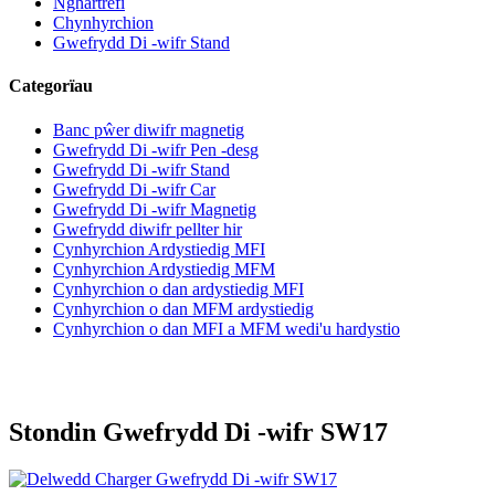
Nghartrefi
Chynhyrchion
Gwefrydd Di -wifr Stand
Categorïau
Banc pŵer diwifr magnetig
Gwefrydd Di -wifr Pen -desg
Gwefrydd Di -wifr Stand
Gwefrydd Di -wifr Car
Gwefrydd Di -wifr Magnetig
Gwefrydd diwifr pellter hir
Cynhyrchion Ardystiedig MFI
Cynhyrchion Ardystiedig MFM
Cynhyrchion o dan ardystiedig MFI
Cynhyrchion o dan MFM ardystiedig
Cynhyrchion o dan MFI a MFM wedi'u hardystio
Stondin Gwefrydd Di -wifr SW17