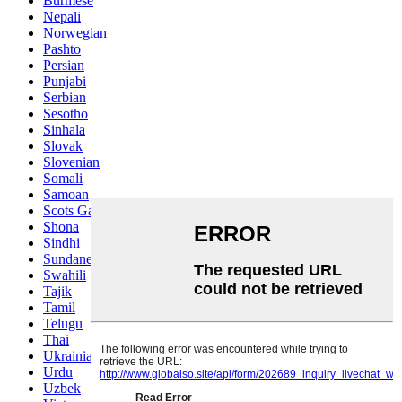
Burmese
Nepali
Norwegian
Pashto
Persian
Punjabi
Serbian
Sesotho
Sinhala
Slovak
Slovenian
Somali
Samoan
Scots Gaelic
Shona
Sindhi
Sundanese
Swahili
Tajik
Tamil
Telugu
Thai
Ukrainian
Urdu
Uzbek