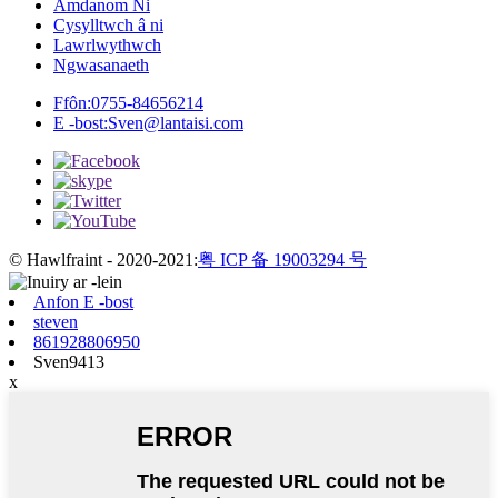
Amdanom Ni
Cysylltwch â ni
Lawrlwythwch
Ngwasanaeth
Ffôn:
0755-84656214
E -bost:
Sven@lantaisi.com
© Hawlfraint - 2020-2021:
粤 ICP 备 19003294 号
Anfon E -bost
steven
861928806950
Sven9413
x